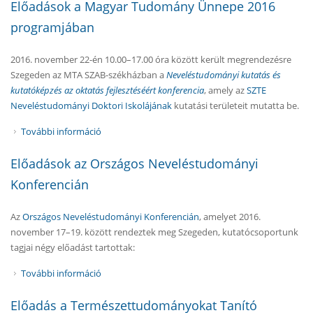
Előadások a Magyar Tudomány Ünnepe 2016
programjában
2016. november 22-én 10.00–17.00 óra között került megrendezésre
Szegeden az MTA SZAB-székházban a
Neveléstudományi kutatás és
kutatóképzés az oktatás fejlesztéséért konferencia
, amely az
SZTE
Neveléstudományi Doktori Iskolájának
kutatási területeit mutatta be.
További információ
Előadások a Magyar Tudomány Ünnepe 2016
programjában tartalommal kapcsolatosan
Előadások az Országos Neveléstudományi
Konferencián
Az
Országos Neveléstudományi Konferencián
, amelyet 2016.
november 17–19. között rendeztek meg Szegeden, kutatócsoportunk
tagjai négy előadást tartottak:
További információ
Előadások az Országos Neveléstudományi
Konferencián tartalommal kapcsolatosan
Előadás a Természettudományokat Tanító