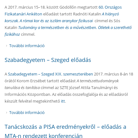
A 2017. március 15–18. között Gödöllőn megtartott
60. Országos
Fizikatanári Ankéton
előadást tartott Radnóti Katalin
A hiányzó
korszak. A római kor és az iszlám aranykor fizikusai
címmel és Sós
Katalin
Tudomány a természetben és a művészetben. Ötletek a szerethető
fizikához
címmel.
További információ
60. Országos Fizikatanári Ankét és Eszközbemutató
– előadások tartalommal kapcsolatosan
Szabadegyetem – Szeged előadás
A
Szabadegyetem – Szeged XIX. szemeszterében
2017. március 8-án 18
órától Korom Erzsébet tartott előadást
A természettudományok
tanulása és tanítása
címmel az SZTE József Attila Tanulmányi és
Információs Központban. Az előadás összefoglalója és az előadásról
készült felvétel megtekinthető
itt
.
További információ
Szabadegyetem – Szeged előadás tartalommal
kapcsolatosan
Tanácskozás a PISA eredményekről – előadás a
MTA-n rendezett konferencián