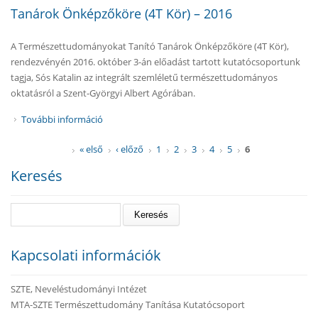
Tanárok Önképzőköre (4T Kör) – 2016
A Természettudományokat Tanító Tanárok Önképzőköre (4T Kör),
rendezvényén 2016. október 3-án előadást tartott kutatócsoportunk
tagja, Sós Katalin az integrált szemléletű természettudományos
oktatásról a Szent-Györgyi Albert Agórában.
További információ
Előadás a Természettudományokat Tanító
Tanárok Önképzőköre (4T Kör) – 2016 tartalommal
« első
‹ előző
1
2
3
4
5
6
Oldalak
kapcsolatosan
Keresés
Keresés
Kapcsolati információk
SZTE, Neveléstudományi Intézet
MTA-SZTE Természettudomány Tanítása Kutatócsoport