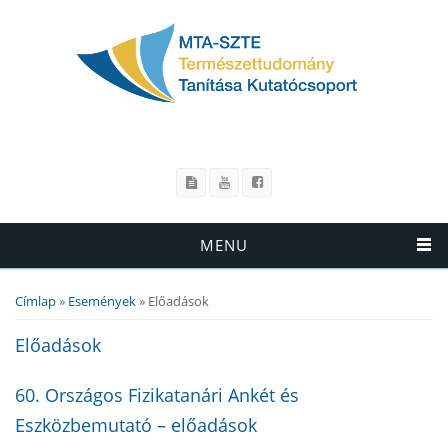
MENU
Címlap
»
Események
» Előadások
Jelenlegi hely
Előadások
60. Országos Fizikatanári Ankét és
Eszközbemutató – előadások