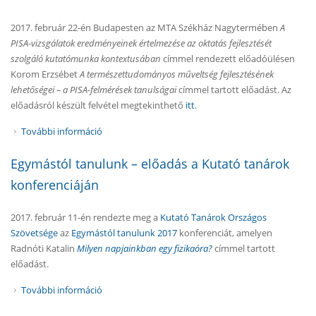
2017. február 22-én Budapesten az MTA Székház Nagytermében
A
PISA-vizsgálatok eredményeinek értelmezése az oktatás fejlesztését
szolgáló kutatómunka kontextusában
címmel rendezett előadóülésen
Korom Erzsébet
A természettudományos műveltség fejlesztésének
lehetőségei – a PISA-felmérések tanulságai
címmel tartott előadást. Az
előadásról készült felvétel megtekinthető
itt
.
További információ
Tanácskozás a PISA eredményekről – előadás a
MTA-n rendezett konferencián tartalommal
Egymástól tanulunk – előadás a Kutató tanárok
kapcsolatosan
konferenciáján
2017. február 11-én rendezte meg a
Kutató Tanárok Országos
Szövetsége
az
Egymástól tanulunk 2017
konferenciát, amelyen
Radnóti Katalin
Milyen napjainkban egy fizikaóra?
címmel tartott
előadást.
További információ
Egymástól tanulunk – előadás a Kutató tanárok
konferenciáján tartalommal kapcsolatosan