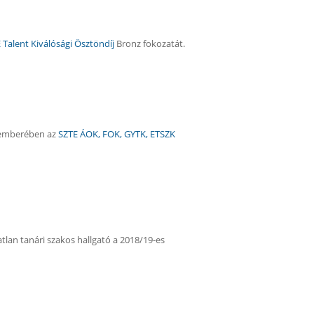
 Talent Kiválósági Ösztöndíj
Bronz fokozatát.
tosan
ovemberében az
SZTE ÁOK, FOK, GYTK, ETSZK
tlan tanári szakos hallgató a 2018/19-es
tosan