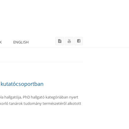
K
ENGLISH
a kutatócsoportban
a hallgatója, PhD hallgató kategóriában nyert
yakorló tanárok tudomány természetéről alkotott
a kutatócsoportban tartalommal kapcsolatosan