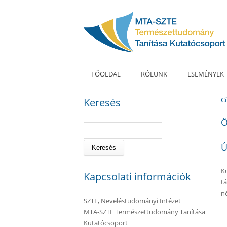
FŐOLDAL
RÓLUNK
ESEMÉNYEK
C
Keresés
J
Ö
Keresés
Ú
K
Kapcsolati információk
t
n
SZTE, Neveléstudományi Intézet
MTA-SZTE Természettudomány Tanítása
Kutatócsoport