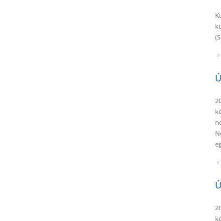
K
k
(
Ú
2
k
n
N
e
Ú
2
k