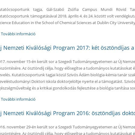
utatócsoportunk tagja, Gál-Szabó Zsófia Campus Mundi Rövid Tan
utatócsoportunk támogatásával 2018. április 4. és 24. között volt vendégkutat
Science Education in the School of Chemical Sciences at Dublin City Universit
További információ
Háromhetes dublini tanulmányút tartalommal kapcsol
j Nemzeti Kiválósági Program 2017: két ösztöndíjas 
017. november 15-én került sor a Szegedi Tudományegyetemen az Új Nemzet
öszöntésére. Az ösztöndíj célja, hogy elősegítse a tudományos kutatásokat és
evelés. Kutatócsoportunk tagjai közül Szivós Ádám biológia-kémia tanár szak
eveléstudományi Doktori iskola doktorjelöltje nyerte el a támogatást. Szivó
gészségműveltség és a kritikai gondolkodás fejlesztése a biológia tanítása s
További információ
Új Nemzeti Kiválósági Program 2017: két ösztöndíjas 
j Nemzeti Kiválósági Program 2016: ösztöndíjas dokto
016. november 29-én került sor a Szegedi Tudományegyetemen az Új Nemzet
öszöntésére. Az ösztöndíj célja, hogy elősegítse a tudományos kutatásokat és