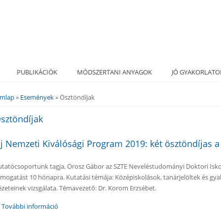
PUBLIKÁCIÓK
MÓDSZERTANI ANYAGOK
JÓ GYAKORLATO
ímlap
»
Események
» Ösztöndíjak
elenlegi hely
sztöndíjak
j Nemzeti Kiválósági Program 2019: két ösztöndíjas 
utatócsoportunk tagja, Orosz Gábor az SZTE Neveléstudományi Doktori Iskol
ámogatást 10 hónapra. Kutatási témája: Középiskolások, tanárjelöltek és g
ézeteinek vizsgálata. Témavezető: Dr. Korom Erzsébet.
További információ
Új Nemzeti Kiválósági Program 2019: két ösztöndíjas 