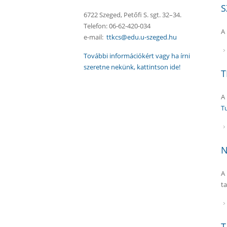
S
6722 Szeged, Petőfi S. sgt. 32–34.
Telefon: 06-62-420-034
A
e-mail:
ttkcs@edu.u-szeged.hu
További információkért vagy ha írni
szeretne nekünk, kattintson ide!
T
A
T
N
A
t
T