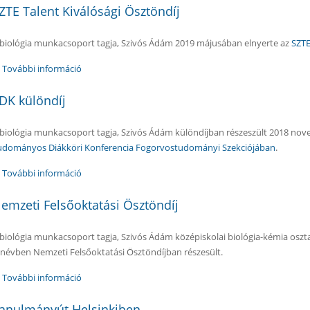
ZTE Talent Kiválósági Ösztöndíj
 biológia munkacsoport tagja, Szivós Ádám 2019 májusában elnyerte az
SZTE
További információ
SZTE Talent Kiválósági Ösztöndíj tartalommal kapcsola
DK különdíj
 biológia munkacsoport tagja, Szivós Ádám különdíjban részeszült 2018 n
udományos Diákköri Konferencia Fogorvostudományi Szekciójában
.
További információ
TDK különdíj tartalommal kapcsolatosan
emzeti Felsőoktatási Ösztöndíj
 biológia munkacsoport tagja, Szivós Ádám középiskolai biológia-kémia oszta
anévben Nemzeti Felsőoktatási Ösztöndíjban részesült.
További információ
Nemzeti Felsőoktatási Ösztöndíj tartalommal kapcsola
anulmányút Helsinkiben