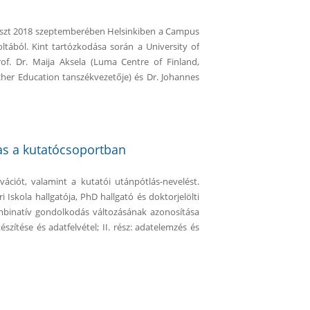
észt 2018 szeptemberében Helsinkiben a Campus
ából. Kint tartózkodása során a University of
rof. Dr. Maija Aksela (Luma Centre of Finland,
cher Education tanszékvezetője) és Dr. Johannes
as a kutatócsoportban
ációt, valamint a kutatói utánpótlás-nevelést.
Iskola hallgatója, PhD hallgató és doktorjelölti
ombinatív gondolkodás változásának azonosítása
szítése és adatfelvétel; II. rész: adatelemzés és
s a kutatócsoportban tartalommal kapcsolatosan