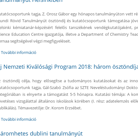
utatócsoportunk tagja, Z. Orosz Gábor egy hónapos tanulmányúton vett r
undi Rövid Tanulmányút ösztöndíj és kutatócsoportunk támogatása jóvolt
elsinki kémiatanár-képzésért felelős tanszékének vendégkutatójaként, p
cience Education Centre igazgatója, illetve a Department of Chemistry Tea
ernaa segítségével végzi megfigyeléseit.
További információ
Tanulmányút Helsinkiben tartalommal kapcsolatosan
j Nemzeti Kiválósági Program 2018: három ösztöndíj
z ösztöndíj célja, hogy elősegítse a tudományos kutatásokat és az innov
utatócsoportunk tagja, Gál-Szabó Zsófia az SZTE Neveléstudományi Doktori 
ategóriában is elnyerte a támogatást 5-5 hónapra. Kutatási témája: A k
övetéses vizsgálattal általános iskolások körében (I. rész: adatelemzés előké
ublikálás). Témavezetője: Dr. Korom Erzsébet.
További információ
Új Nemzeti Kiválósági Program 2018: három ösztöndíja
áromhetes dublini tanulmányút