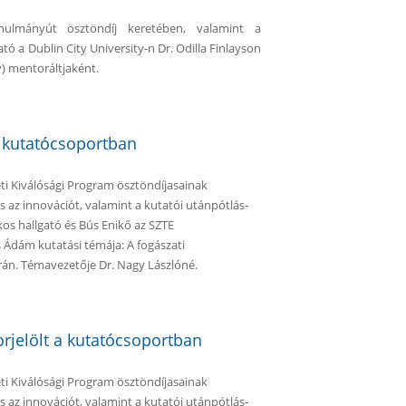
ulmányút ösztöndíj keretében, valamint a
ó a Dublin City University-n Dr. Odilla Finlayson
y) mentoráltjaként.
atosan
a kutatócsoportban
i Kiválósági Program ösztöndíjasainak
 az innovációt, valamint a kutatói utánpótlás-
os hallgató és Bús Enikő az SZTE
s Ádám kutatási témája: A fogászati
orán. Témavezetője Dr. Nagy Lászlóné.
a kutatócsoportban tartalommal kapcsolatosan
rjelölt a kutatócsoportban
i Kiválósági Program ösztöndíjasainak
 az innovációt, valamint a kutatói utánpótlás-