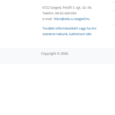
6722 Szeged, Petőfi S. sgt. 32–34.
Telefon: 06-62-420-034
e-mail:
ttkcs@edu.u-szeged.hu
További információkért vagy ha írni
szeretne nekünk, kattintson ide!
Copyright © 2026,