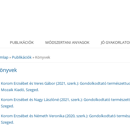
PUBLIKÁCIÓK
MÓDSZERTANI ANYAGOK
JÓ GYAKORLATO
ímlap
»
Publikációk
» Könyvek
elenlegi hely
önyvek
Korom Erzsébet és Veres Gábor (2021, szerk.): Gondolkodtató természet
Mozaik Kiadó, Szeged.
Korom Erzsébet és Nagy Lászlóné (2021, szerk.): Gondolkodtató természett
Szeged.
Korom Erzsébet és Németh Veronika (2020, szerk.): Gondolkodtató termés
Szeged.