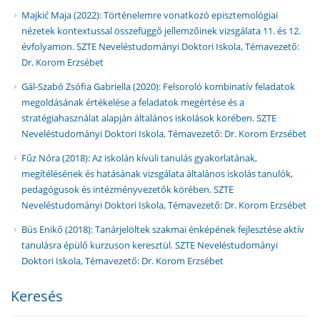
Majkić Maja (2022): Történelemre vonatkozó episztemológiai
nézetek kontextussal összefüggő jellemzőinek vizsgálata 11. és 12.
évfolyamon. SZTE Neveléstudományi Doktori Iskola, Témavezető:
Dr. Korom Erzsébet
Gál-Szabó Zsófia Gabriella (2020): Felsoroló kombinatív feladatok
megoldásának értékelése a feladatok megértése és a
stratégiahasználat alapján általános iskolások körében. SZTE
Neveléstudományi Doktori Iskola, Témavezető: Dr. Korom Erzsébet
Fűz Nóra (2018): Az iskolán kívüli tanulás gyakorlatának,
megítélésének és hatásának vizsgálata általános iskolás tanulók,
pedagógusok és intézményvezetők körében. SZTE
Neveléstudományi Doktori Iskola, Témavezető: Dr. Korom Erzsébet
Bús Enikő (2018): Tanárjelöltek szakmai énképének fejlesztése aktív
tanulásra épülő kurzuson keresztül. SZTE Neveléstudományi
Doktori Iskola, Témavezető: Dr. Korom Erzsébet
Keresés