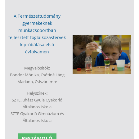
A Természettudomány
gyermekeknek
munkacsoportban
fejlesztett foglalkozástervek
kipróbálása első
évfolyamon
Megvalósítók:
Bondor Mónika, Csótiné Láng
Mariann, Csiszár Imre
Helyszínek:
SZTE Juhász Gyula Gyakorló
Általános Iskola
SZTE Gyakorló Gimnázium és
Általános Iskola
BESZÁMOLÓ