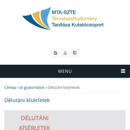
MENU
Címlap
»
Jó gyakorlatok
» Délutáni kísérletek
Jelenlegi hely
Délutáni kísérletek
DÉLUTÁNI
KÍSÉRLETEK