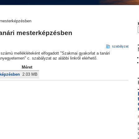
i mesterképzésben
 tanári mesterképzésben
szabályzat
 számú mellékléteként elfogadott "Szakmai gyakorlat a tanári
gyetemen" c. szabályzat az alábbi linkről elérhető.
Méret
rképzésben
2.03 MB