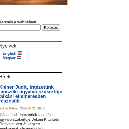
Keresés a webhelyen:
Nyelvek
English
Magyar
Hírek
Kléner Judit, intézetünk
tanszéki ügyvivő szakértője
dékáni elismerésben
részesült
Molnár Katalin, 2026.07.21. 16:36
Kléner Judit intézetünk tanszéki
ügyvivő szakértője Dékáni Kitüntető
Oklevelet vett át végzett
munkájának elismeréseként.