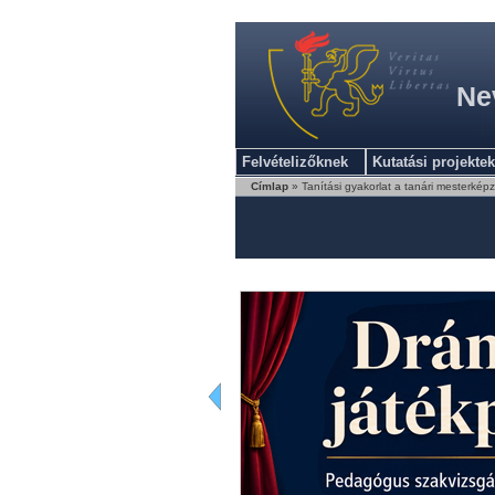
Ne
Felvételizőknek
Kutatási projektek
Címlap
» Tanítási gyakorlat a tanári mesterkép