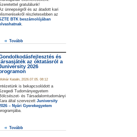
Szeretettel gratulálunk!
Az ünnepségről és az átadott kari
elismerésekről részletesebben az
SZTE BTK beszámolójában
olvashatnak
.
Tovább
Gondolkodásfejlesztés és
társasjáték az oktatásról a
Juniversity 2026
programon
Molnár Katalin, 2026.07.05. 08:12
Intézetünk is bekapcsolódott a
Szegedi Tudományegyetem
Bölcsészet- és Társadalomtudományi
Kara által szervezett
Juniversity
2026 – Nyári Gyerekegyetem
programjába.
Tovább