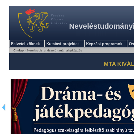
Neveléstudományi 
Felvételizőknek
Kutatási projektek
Képzési programok
Os
Címlap
» Nem kredit rendszerű tanári alapképzés
MTA KIVÁ