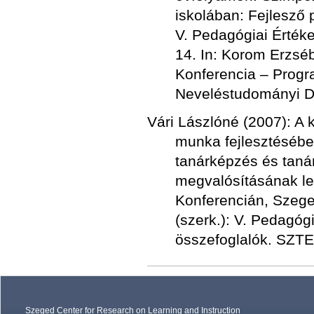
iskolában: Fejlesző
V. Pedagógiai Értéke
14. In: Korom Erzséb
Konferencia – Progr
Neveléstudományi Do
Vári Lászlóné (2007): A 
munka fejlesztésébe
tanárképzés és tan
megvalósításának le
Konferencián, Szeged
(szerk.): V. Pedagóg
összefoglalók. SZTE
Szeged Center for Research on Learning and Instruction