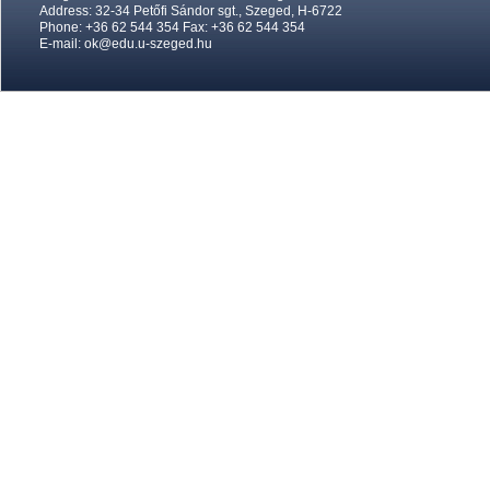
Address: 32-34 Petőfi Sándor sgt., Szeged, H-6722
Phone: +36 62 544 354 Fax: +36 62 544 354
E-mail:
ok@edu.u-szeged.hu