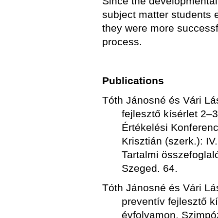
Since the developmental 
subject matter students 
they were more successfu
process.
Publications
Tóth Jánosné és Vári Lás
fejlesztő kísérlet 2
Értékelési Konferenc
Krisztián (szerk.): 
Tartalmi összefogla
Szeged. 64.
Tóth Jánosné és Vári Lá
preventív fejlesztő 
évfolyamon. Szimpóz