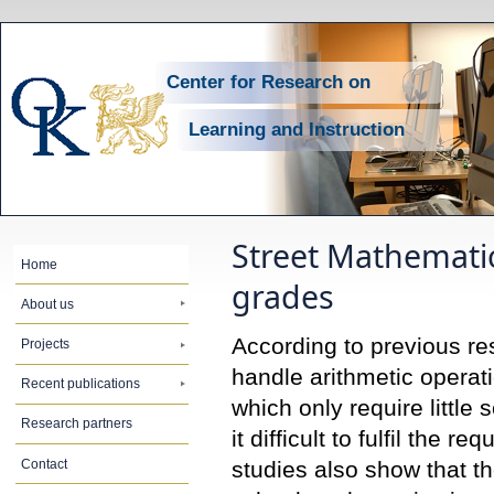
Center for Research on
Learning and Instruction
Street Mathemati
Home
grades
About us
According to previous re
Projects
handle arithmetic operati
Recent publications
which only require little
Research partners
it difficult to fulfil the
Contact
studies also show that t