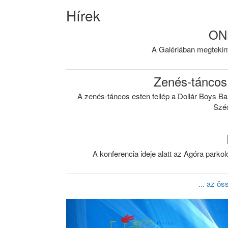
Hírek
ON
A Galériában megtekint
Zenés-táncos 
A zenés-táncos esten fellép a Dollár Boys B
Széc
A konferencia ideje alatt az Agóra parko
... az ö