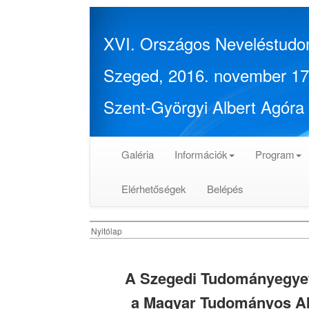
XVI. Országos Neveléstudo
Szeged, 2016. november 17
Szent-Györgyi Albert Agóra
Galéria
Információk
Program
Elérhetőségek
Belépés
Nyitólap
A Szegedi Tudományegyet
a Magyar Tudományos A