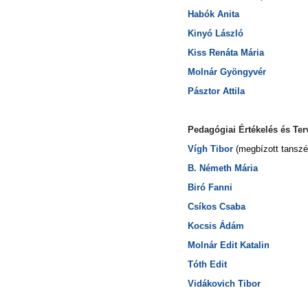
Habók Anita
Kinyó László
Kiss Renáta Mária
Molnár Gyöngyvér
Pásztor Attila
Pedagógiai Értékelés és Te
Vígh Tibor
(megbízott tanszé
B. Németh Mária
Biró Fanni
Csíkos Csaba
Kocsis Ádám
Molnár Edit Katalin
Tóth Edit
Vidákovich Tibor