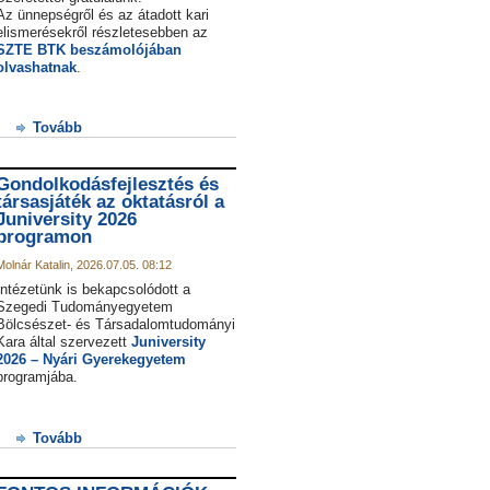
Az ünnepségről és az átadott kari
elismerésekről részletesebben az
SZTE BTK beszámolójában
olvashatnak
.
Tovább
Gondolkodásfejlesztés és
társasjáték az oktatásról a
Juniversity 2026
programon
Molnár Katalin, 2026.07.05. 08:12
Intézetünk is bekapcsolódott a
Szegedi Tudományegyetem
Bölcsészet- és Társadalomtudományi
Kara által szervezett
Juniversity
2026 – Nyári Gyerekegyetem
programjába.
Tovább