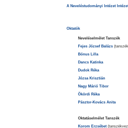
A Neveléstudományi Intézet Intézet
Oktatók
Neveléselmélet Tanszék
Fejes József Balázs
(tanszék
Bónus Lilla
Dancs Katinka
Dudok Réka
Józsa Krisztián
Nagy Márió Tibor
Ökördi Réka
Pásztor-Kovács Anita
Oktatáselmélet Tanszék
Korom Erzsébet
(tanszékvez