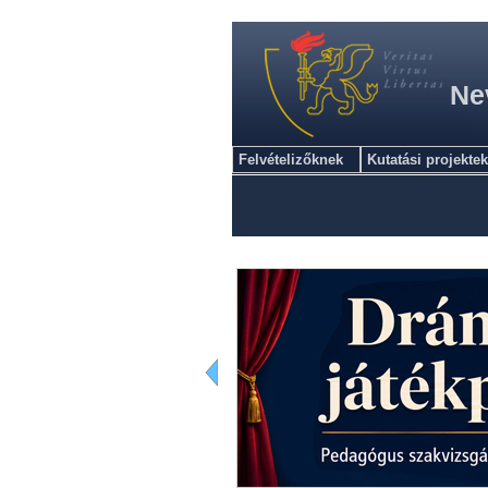
Ne
Felvételizőknek
Kutatási projektek