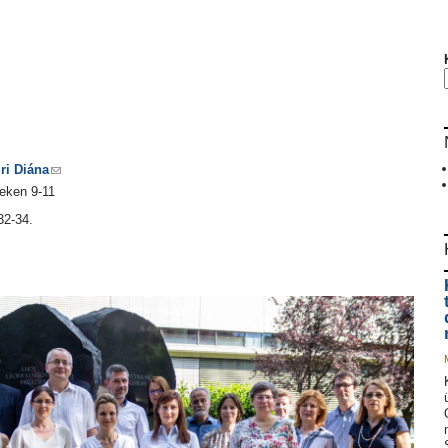
ri Diána
teken 9-11
32-34.