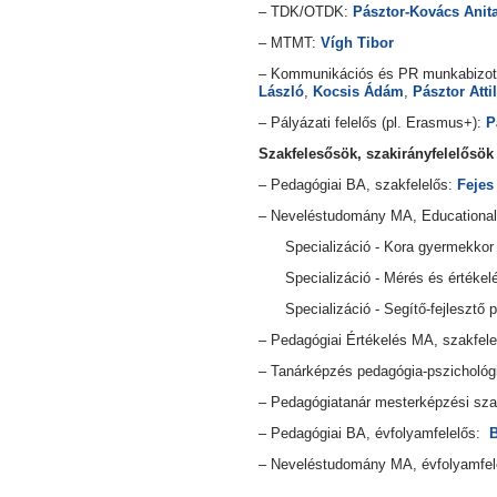
– TDK/OTDK:
Pásztor-Kovács Anit
– MTMT:
Vígh Tibor
– Kommunikációs és PR munkabizot
László
,
Kocsis Ádám
,
Pásztor Atti
– Pályázati felelős (pl. Erasmus+):
P
Szakfelesősök, szakirányfelelősök
– Pedagógiai BA, szakfelelős:
Fejes
– Neveléstudomány MA, Educational
Specializáció - Kora gyermekkor p
Specializáció - Mérés és értékelé
Specializáció - Segítő-fejlesztő 
– Pedagógiai Értékelés MA, szakfel
– Tanárképzés pedagógia-pszichológ
– Pedagógiatanár mesterképzési sza
– Pedagógiai BA, évfolyamfelelős:
B
– Neveléstudomány MA, évfolyamfe