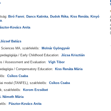
a
tság:
Biró Fanni
,
Dancs Katinka
,
Dudok Réka
,
Kiss Renáta
,
Kinyó
la
.
ásztor-Kovács Anita
 József Balázs
 Sciences MA, szakfelelős:
Molnár Gyöngyvér
edagógiája / Early Childhood Education:
Józsa Krisztián
s / Assessment and Evaluation:
Vígh Tibor
pedagógia / Compensatory Education:
Kiss Renáta Mária
elős:
Csíkos Csaba
iai modul (TANFEL), szakfelelős:
Csíkos Csaba
k, szakfelelős:
Korom Erzsébet
. Németh Mária
lelős:
Pásztor-Kovács Anita