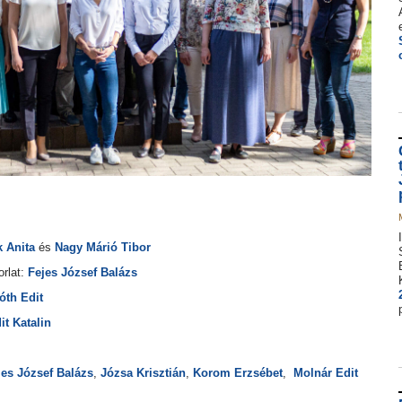
 Anita
és
Nagy Márió Tibor
orlat:
Fejes József Balázs
óth Edit
it Katalin
jes József Balázs
,
Józsa Krisztián
,
Korom Erzsébet
,
Molnár Edit