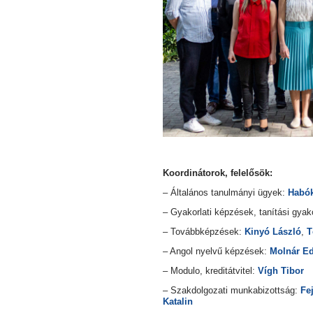
Koordinátorok, felelősök:
– Általános tanulmányi ügyek:
Habók
– Gyakorlati képzések, tanítási gyak
– Továbbképzések:
Kinyó László
,
T
– Angol nyelvű képzések:
Molnár Ed
– Modulo, kreditátvitel:
Vígh Tibor
– Szakdolgozati munkabizottság:
Fe
Katalin