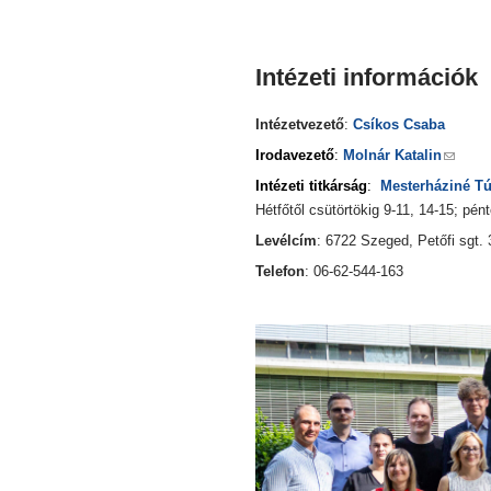
Intézeti információk
Intézetvezető
:
Csíkos Csaba
Irodavezető
:
Molnár Katalin
Intézeti titkárság
:
Mesterháziné Tú
Hétfőtől csütörtökig 9-11, 14-15; pén
Levélcím
: 6722 Szeged, Petőfi sgt. 
Telefon
: 06-62-544-163