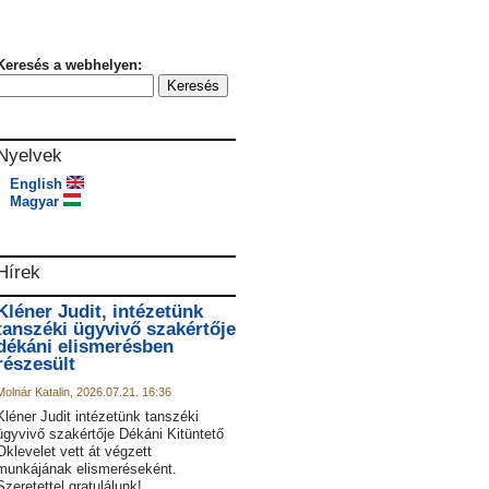
Keresés a webhelyen:
Nyelvek
English
Magyar
Hírek
Kléner Judit, intézetünk
tanszéki ügyvivő szakértője
dékáni elismerésben
részesült
Molnár Katalin, 2026.07.21. 16:36
Kléner Judit intézetünk tanszéki
ügyvivő szakértője Dékáni Kitüntető
Oklevelet vett át végzett
munkájának elismeréseként.
Szeretettel gratulálunk!