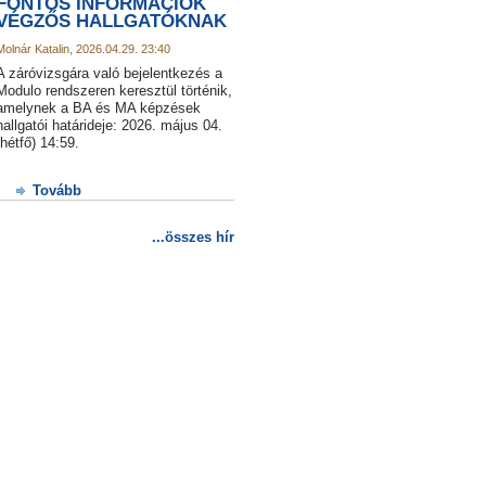
FONTOS INFORMÁCIÓK
VÉGZŐS HALLGATÓKNAK
Molnár Katalin, 2026.04.29. 23:40
A záróvizsgára való bejelentkezés a
Modulo rendszeren keresztül történik,
amelynek a BA és MA képzések
hallgatói határideje: 2026. május 04.
(hétfő) 14:59.
Tovább
...összes hír