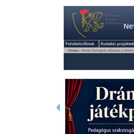
Ne
Felvételizőknek
Kutatási projektek
Címlap
» Molnár Gyöngyvér előadása a Nobel-dí