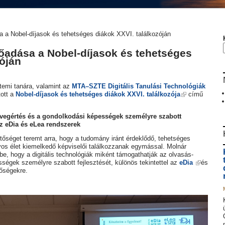
 a Nobel-díjasok és tehetséges diákok XXVI. találkozóján
őadása a Nobel-díjasok és tehetséges
zóján
temi tanára, valamint az
MTA–SZTE Digitális Tanulási Technológiák
ott a
Nobel-díjasok és tehetséges diákok XXVI. találkozója
című
vegértés és a gondolkodási képességek személyre szabott
az eDia és eLea rendszerek
tőséget teremt arra, hogy a tudomány iránt érdeklődő, tehetséges
os élet kiemelkedő képviselői találkozzanak egymással. Molnár
e, hogy a digitális technológiák miként támogathatják az olvasás-
ségek személyre szabott fejlesztését, különös tekintettel az
eDia
és
tőségekre.