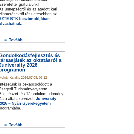
Szeretettel gratulálunk!
Az ünnepségről és az átadott kari
elismerésekről részletesebben az
SZTE BTK beszámolójában
olvashatnak
.
Tovább
Gondolkodásfejlesztés és
társasjáték az oktatásról a
Juniversity 2026
programon
Molnár Katalin, 2026.07.05. 08:12
Intézetünk is bekapcsolódott a
Szegedi Tudományegyetem
Bölcsészet- és Társadalomtudományi
Kara által szervezett
Juniversity
2026 – Nyári Gyerekegyetem
programjába.
Tovább