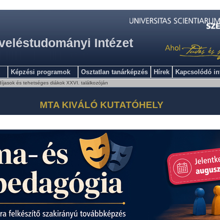
veléstudományi Intézet
Képzési programok
Osztatlan tanárképzés
Hírek
Kapcsolódó i
jasok és tehetséges diákok XXVI. találkozóján
MTA KIVÁLÓ KUTATÓHELY