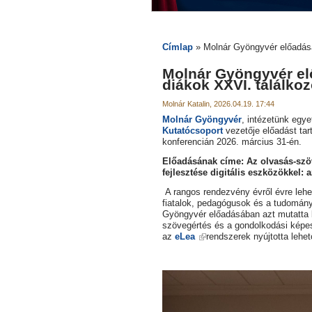
Címlap
» Molnár Gyöngyvér előadása
Molnár Gyöngyvér el
diákok XXVI. találko
Molnár Katalin, 2026.04.19. 17:44
Molnár Gyöngyvér
, intézetünk egye
Kutatócsoport
vezetője előadást tart
konferencián 2026. március 31-én.
Előadásának címe:
Az olvasás-szö
fejlesztése digitális eszközökkel: 
A rangos rendezvény évről évre lehe
fiatalok, pedagógusok és a tudomány
Gyöngyvér előadásában azt mutatta b
szövegértés és a gondolkodási képes
az
eLea
rendszerek nyújtotta lehe