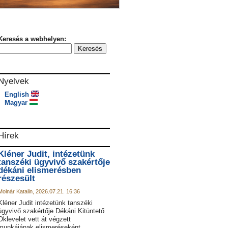
Keresés a webhelyen:
Nyelvek
English
Magyar
Hírek
Kléner Judit, intézetünk
tanszéki ügyvivő szakértője
dékáni elismerésben
részesült
Molnár Katalin, 2026.07.21. 16:36
Kléner Judit intézetünk tanszéki
ügyvivő szakértője Dékáni Kitüntető
Oklevelet vett át végzett
munkájának elismeréseként.