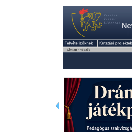
Ne
Felvételizőknek
Kutatási projektek
Címlap
» végzős