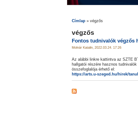
Címlap
» végzős
végzős
Fontos tudnivalók végzős 
Molnár Katalin, 2022.03.24. 17:26
Az alábbi linkre kattintva az SZTE 
hallgatói részére hasznos tudnivalók
összefoglalója érhető el:
https://arts.u-szeged.hu/hirek/tan