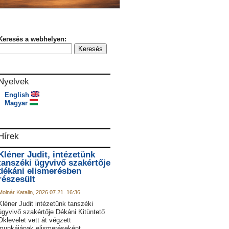
Keresés a webhelyen:
Nyelvek
English
Magyar
Hírek
Kléner Judit, intézetünk
tanszéki ügyvivő szakértője
dékáni elismerésben
részesült
Molnár Katalin, 2026.07.21. 16:36
Kléner Judit intézetünk tanszéki
ügyvivő szakértője Dékáni Kitüntető
Oklevelet vett át végzett
munkájának elismeréseként.