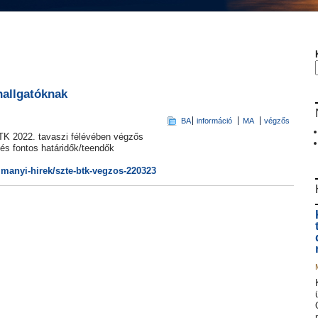
hallgatóknak
BA
információ
MA
végzős
BTK 2022. tavaszi félévében végzős
 és fontos határidők/teendők
ulmanyi-hirek/szte-btk-vegzos-220323