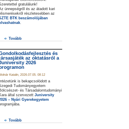
Szeretettel gratulálunk!
Az ünnepségről és az átadott kari
elismerésekről részletesebben az
SZTE BTK beszámolójában
olvashatnak
.
Tovább
Gondolkodásfejlesztés és
társasjáték az oktatásról a
Juniversity 2026
programon
Molnár Katalin, 2026.07.05. 08:12
Intézetünk is bekapcsolódott a
Szegedi Tudományegyetem
Bölcsészet- és Társadalomtudományi
Kara által szervezett
Juniversity
2026 – Nyári Gyerekegyetem
programjába.
Tovább