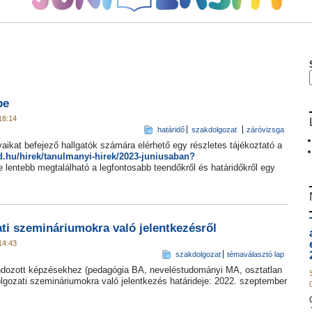
be
18:14
határidő
szakdolgozat
záróvizsga
ikat befejező hallgatók számára elérhető egy részletes tájékoztató a
ed.hu/hirek/tanulmanyi-hirek/2023-juniusaban?
tve lentebb megtalálható a legfontosabb teendőkről és határidőkről egy
ti szemináriumokra való jelentkezésről
14:43
szakdolgozat
témaválasztó lap
ondozott képzésekhez (pedagógia BA, neveléstudományi MA, osztatlan
gozati szemináriumokra való jelentkezés határideje: 2022. szeptember