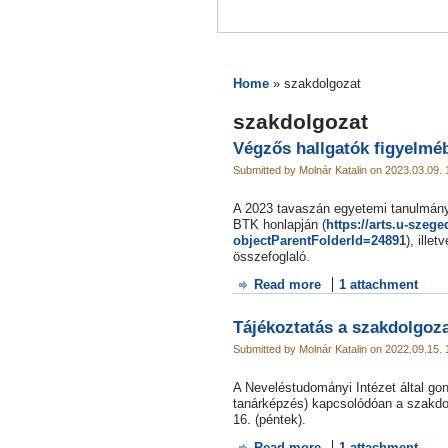
Home
» szakdolgozat
szakdolgozat
Végzős hallgatók figyelmé
Submitted by Molnár Katalin on 2023.03.09. 
A 2023 tavaszán egyetemi tanulmánya
BTK honlapján (
https://arts.u-szeg
objectParentFolderId=24891
), ille
összefoglaló.
Read more
1 attachment
Tájékoztatás a szakdolgoza
Submitted by Molnár Katalin on 2022.09.15. 
A Neveléstudományi Intézet által g
tanárképzés) kapcsolódóan a szakdol
16. (péntek).
Read more
1 attachment