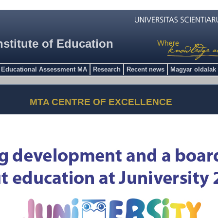
nstitute of Education
Educational Assessment MA
Research
Recent news
Magyar oldalak
MTA CENTRE OF EXCELLENCE