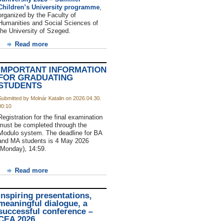
Children’s University programme
,
organized by the Faculty of
Humanities and Social Sciences of
the University of Szeged.
Read more
IMPORTANT INFORMATION
FOR GRADUATING
STUDENTS
Submitted by Molnár Katalin on 2026.04.30.
00:10
Registration for the final examination
must be completed through the
Modulo system. The deadline for BA
and MA students is 4 May 2026
(Monday), 14:59.
Read more
Inspiring presentations,
meaningful dialogue, a
successful conference –
CEA 2026