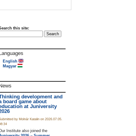
Search this site:
Languages
English
Magyar
News
Thinking development and
a board game about
education at Juniversity
2026
Submitted by Molnár Katalin on 2026.07.05.
08:34
Our Institute also joined the
Juniversity 2026 – Summer