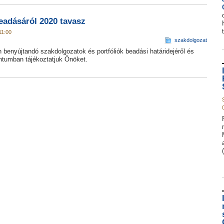
eadásáról 2020 tavasz
11:00
szakdolgozat
 benyújtandó szakdolgozatok és portfóliók beadási határidejéről és
entumban tájékoztatjuk Önöket.