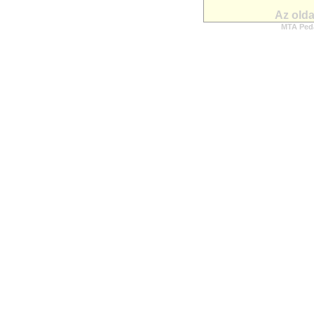
Az olda
MTA Peda