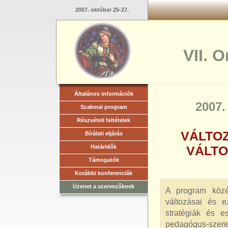
2007. október 25-27.
VII. 
Általános információk
2007.
Szakmai program
Részvételi feltételek
VÁLTO
Bírálati eljárás
Határidők
VÁLTO
Támogatók
Korábbi konferenciák
Üzenet a szervezőknek
A program közép
változásai és e
stratégiák és 
pedagógus-szere