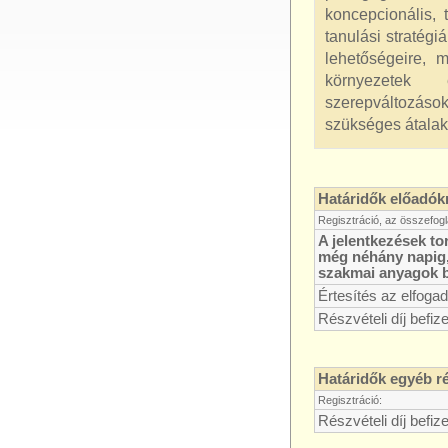
koncepcionális, 
tanulási stratégi
lehetőségeire, m
környezetek 
szerepváltozások
szükséges átalak
Határidők előadók
Regisztráció, az összefogl
A jelentkezések to
még néhány napig, 
szakmai anyagok b
Értesítés az elfogad
Részvételi díj befiz
Határidők egyéb r
Regisztráció:
Részvételi díj befiz