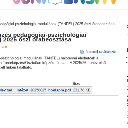
dagógiai-pszichológiai moduljának (TANFEL) 2025 őszi órabeosztása
pzés pedagógiai-pszichológiai
 2025 őszi órabeosztása
15:00
órarend
tanárképzés
-pszichológiai moduljának (TANFEL) hálótervei elérhetőek a
 Tanárképzés/Osztatlan képzés fül alatt. A 2025/26. tanév első
lt linken található.
Size
ev.tud_. Intézet_20250625_honlapra.pdf
231.78 KB