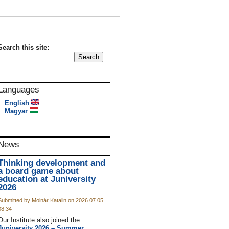
Search this site:
Languages
English
Magyar
News
Thinking development and
a board game about
education at Juniversity
2026
Submitted by Molnár Katalin on 2026.07.05.
08:34
Our Institute also joined the
Juniversity 2026 – Summer