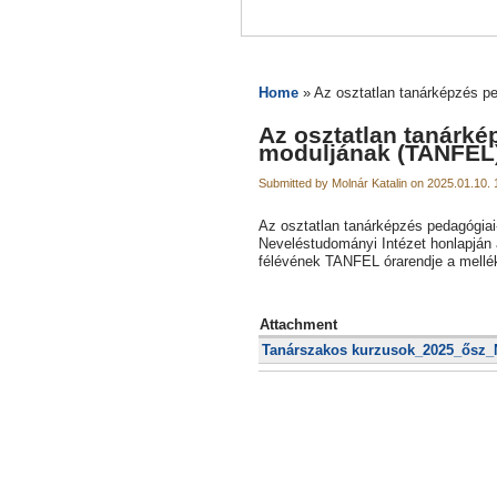
Home
» Az osztatlan tanárképzés pe
Az osztatlan tanárké
moduljának (TANFEL)
Submitted by Molnár Katalin on 2025.01.10. 
Az osztatlan tanárképzés pedagógiai
Neveléstudományi Intézet honlapján a
félévének TANFEL órarendje a melléke
Attachment
Tanárszakos kurzusok_2025_ősz_N