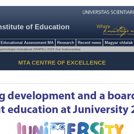
nstitute of Education
Educational Assessment MA
Research
Recent news
Magyar oldalak
szichológiai moduljának (TANFEL) 2025 őszi órabeosztása
MTA CENTRE OF EXCELLENCE