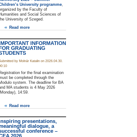
Children’s University programme
,
organized by the Faculty of
Humanities and Social Sciences of
the University of Szeged.
Read more
IMPORTANT INFORMATION
FOR GRADUATING
STUDENTS
Submitted by Molnár Katalin on 2026.04.30.
00:10
Registration for the final examination
must be completed through the
Modulo system. The deadline for BA
and MA students is 4 May 2026
(Monday), 14:59.
Read more
Inspiring presentations,
meaningful dialogue, a
successful conference –
CEA 2026