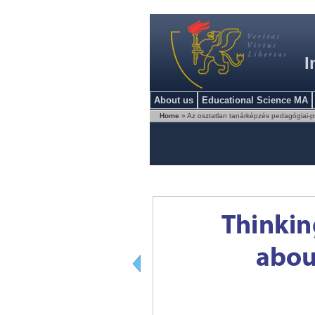
I
About us
Educational Science MA
Home
» Az osztatlan tanárképzés pedagógiai-p