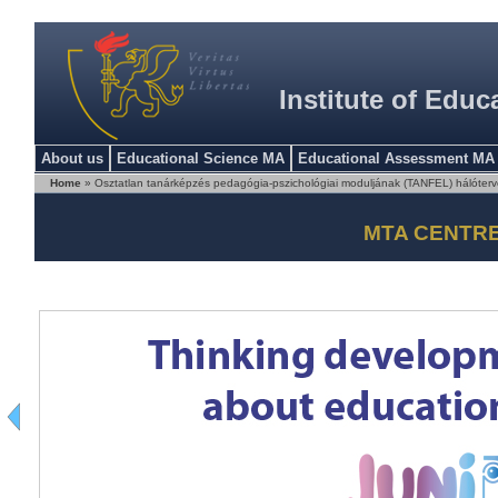
Institute of Educ
About us
Educational Science MA
Educational Assessment MA
Home
» Osztatlan tanárképzés pedagógia-pszichológiai moduljának (TANFEL) hálóterv
MTA CENTR