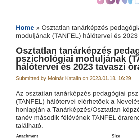
Home
» Osztatlan tanárképzés pedagógia
moduljának (TANFEL) hálótervei és 2023
Osztatlan tanárképzés peda
pszichológiai moduljának (
hálótervei és 2023 tavaszi ó
Submitted by Molnár Katalin on 2023.01.18. 16:29
Az osztatlan tanárképzés pedagógiai-psz
(TANFEL) hálótervei elérhetőek a Nevelé
honlapján a Tanárképzés/Osztatlan képzés
tanév második félévének TANFEL órarendj
található.
Attachment
Size