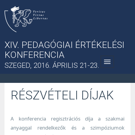
XIV. PEDAGÓGIAI ÉRTÉKELÉSI
KONFERENCIA
Toggle
SZEGED, 2016. ÁPRILIS 21-23.
navigation
RÉSZVÉTELI DÍJAK
A konferencia regisztrációs díja a szakmai
anyaggal rendelkezők és a szimpóziumok