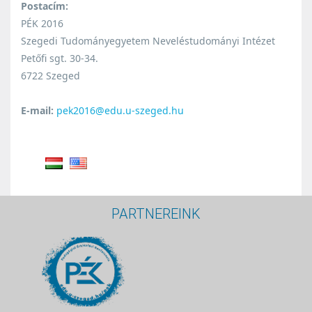
Postacím:
PÉK 2016
Szegedi Tudományegyetem Neveléstudományi Intézet
Petőfi sgt. 30-34.
6722 Szeged
E-mail:
pek2016@edu.u-szeged.hu
PARTNEREINK