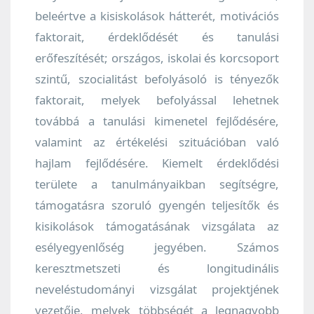
beleértve a kisiskolások hátterét, motivációs
faktorait, érdeklődését és tanulási
erőfeszítését; országos, iskolai és korcsoport
szintű, szocialitást befolyásoló is tényezők
faktorait, melyek befolyással lehetnek
továbbá a tanulási kimenetel fejlődésére,
valamint az értékelési szituációban való
hajlam fejlődésére. Kiemelt érdeklődési
területe a tanulmányaikban segítségre,
támogatásra szoruló gyengén teljesítők és
kisikolások támogatásának vizsgálata az
esélyegyenlőség jegyében. Számos
keresztmetszeti és longitudinális
neveléstudományi vizsgálat projektjének
vezetője, melyek többségét a legnagyobb