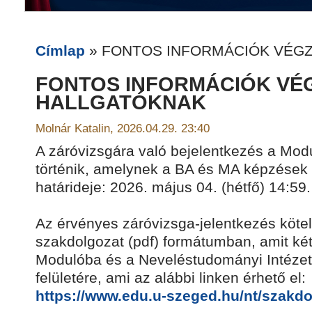
Címlap
» FONTOS INFORMÁCIÓK VÉG
FONTOS INFORMÁCIÓK VÉ
HALLGATÓKNAK
Molnár Katalin, 2026.04.29. 23:40
A záróvizsgára való bejelentkezés a Mod
történik, amelynek a BA és MA képzések 
határideje: 2026. május 04. (hétfő) 14:59.
Az érvényes záróvizsga-jelentkezés kötel
szakdolgozat (pdf) formátumban, amit két h
Modulóba és a Neveléstudományi Intézet 
felületére, ami az alábbi linken érhető el:
https://www.edu.u-szeged.hu/nt/szakdo