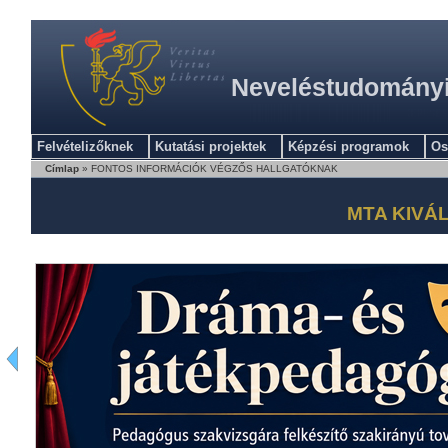
Neveléstudományi 
Felvételizőknek
Kutatási projektek
Képzési programok
Os
Címlap
» FONTOS INFORMÁCIÓK VÉGZŐS HALLGATÓKNAK
MTA KIVÁ