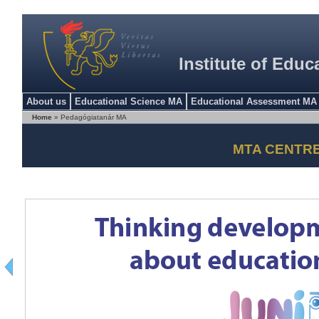
Institute of Educ
About us
Educational Science MA
Educational Assessment MA
Home
» Pedagógiatanár MA
MTA CENTR