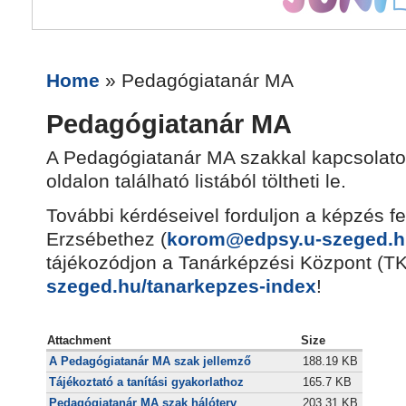
Home
» Pedagógiatanár MA
Pedagógiatanár MA
A Pedagógiatanár MA szakkal kapcsolatos
oldalon található listából töltheti le.
További kérdéseivel forduljon a képzés f
Erzsébethez (
korom@edpsy.u-szeged.h
tájékozódjon a Tanárképzési Központ (T
szeged.hu/
tanarkepzes-index
!
Attachment
Size
A Pedagógiatanár MA szak jellemző
188.19 KB
Tájékoztató a tanítási gyakorlathoz
165.7 KB
Pedagógiatanár MA szak hálóterv
203.31 KB